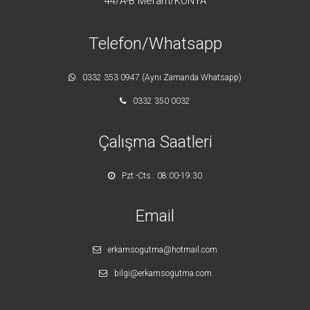
44/A-B Meram/KONYA
Telefon/Whatsapp
0332 353 0947 (Aynı Zamanda Whatsapp)
0332 350 0032
Çalışma Saatleri
Pzt.-Cts.: 08:00-19:30
Email
erkamsogutma@hotmail.com
bilgi@erkamsogutma.com